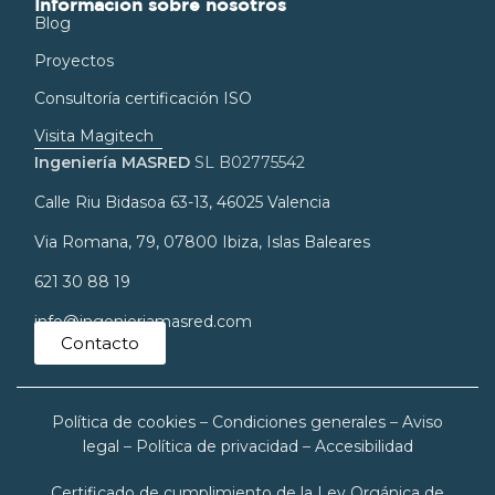
Información sobre nosotros
Blog
Proyectos
Consultoría certificación ISO
Visita Magitech
Ingeniería MASRED
SL B02775542
Calle Riu Bidasoa 63-13, 46025 Valencia
Via Romana, 79, 07800 Ibiza, Islas Baleares
621 30 88 19
info@ingenieriamasred.com
Contacto
Política de cookies
–
Condiciones generales
–
Aviso
legal
–
Política de privacidad
–
Accesibilidad
Certificado de cumplimiento de la Ley Orgánica de