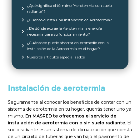
¿Qué significa el término "Aerotermia con suelo
radiante"?
¿Cuánto cuesta una instalación de Aerotermia?
¿De dónde extrae la Aerotermia la energía
necesaria para su funcionamiento?
¿Cuánto se puede ahorrar en promedio con la
instalación de la Aerotermia en el hogar?
Nuestros artículos especializados
Instalación de aerotermia
Seguramente al conocer los beneficios de contar con un
sistema de aerotermia en tu hogar, querrás tener uno ya
mismo.
En MASRED te ofrecemos el servicio de
instalación de aerotermia con o sin suelo radiante
. El
suelo radiante es un sistema de climatización que consta
de un circuito de tuberías que van bajo el pavimento de