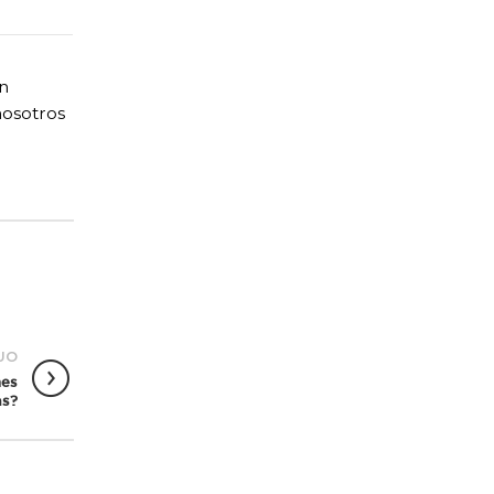
n
nosotros
UO
nes
as?