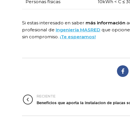
​Personas físicas
​10kWh < C ≤ 
Si estas interesado en saber
más información
a
profesional de
Ingeniería MASRED
que opciones
sin compromiso.
¡Te esperamos!
RECIENTE
Beneficios que aporta la instalacion de placas s