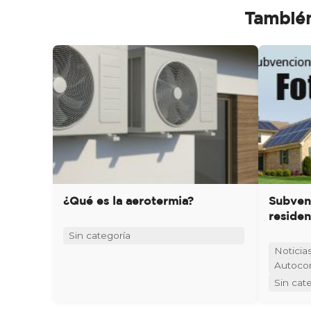
También
¿Qué es la aerotermia?
Subven
reside
Sin categoría
Noticia
Autoco
Sin cat