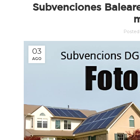
Subvenciones Balear
m
Posted
03
AGO