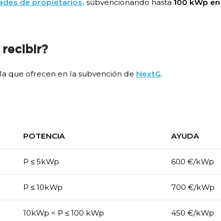
des de propietarios,
subvencionando hasta
100 kWp en
recibir?
 la que ofrecen en la subvención de
NextG
.
POTENCIA
AYUDA
​P ≤ 5kWp
600 €/kWp
​P ≤ 10kWp
700 €/kWp
​10kWp < P ≤ 100 kWp
​450 €/kWp