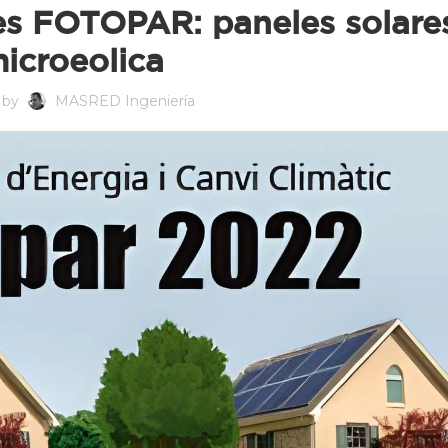
es FOTOPAR: paneles solare
icroeolica
 by
MASRED Ingeniería