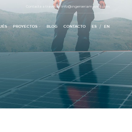
Contacta a través de
info@ingenieriamasred.com
/
UÉS
PROYECTOS
BLOG
CONTACTO
ES
EN