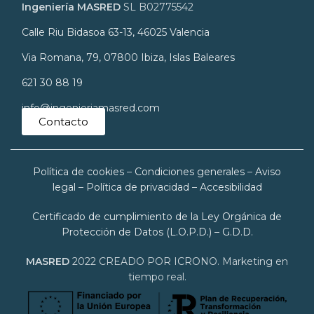
Ingeniería MASRED
SL B02775542
Calle Riu Bidasoa 63-13, 46025 Valencia
Via Romana, 79, 07800 Ibiza, Islas Baleares
621 30 88 19
info@ingenieriamasred.com
Contacto
Política de cookies
–
Condiciones generales
–
Aviso
legal
–
Política de privacidad
–
Accesibilidad
Certificado de cumplimiento de la Ley Orgánica de
Protección de Datos (L.O.P.D.) – G.D.D.
MASRED
2022 CREADO POR ICRONO. Marketing en
tiempo real.